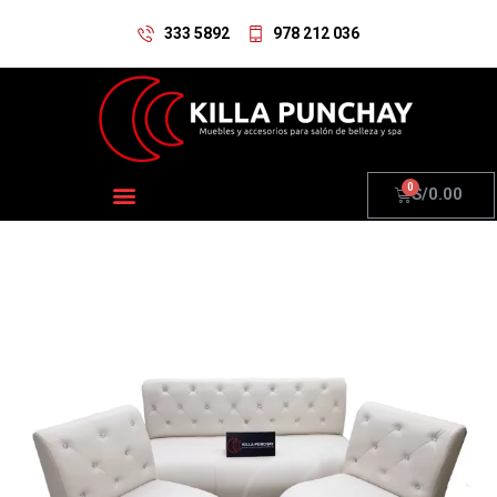
333 5892
978 212 036
S/
0.00