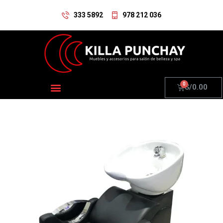
333 5892
978 212 036
S/
0.00