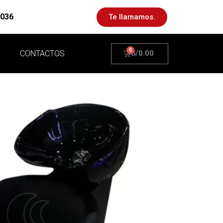
 036
Te llamamos.
S
CONTACTOS
S/
0.00