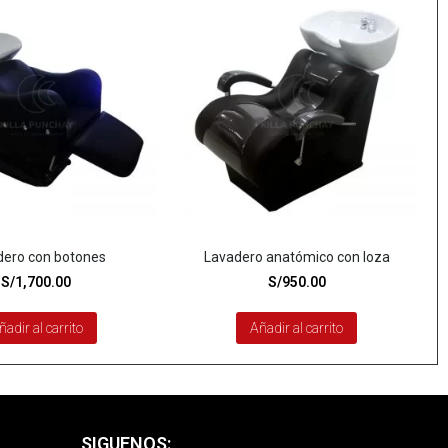
dero con botones
Lavadero anatómico con loza
S/
1,700.00
S/
950.00
ñadir al carrito
Añadir al carrito
SIGUENOS: