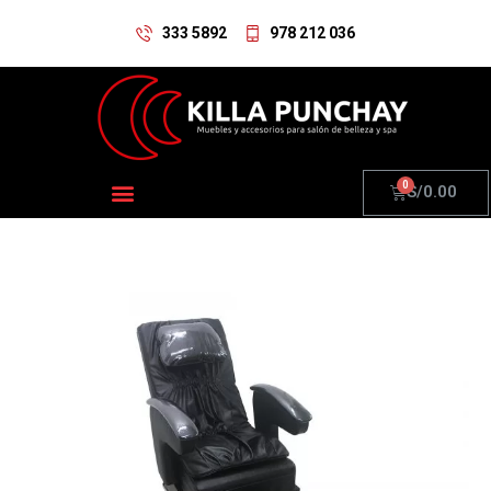
333 5892
978 212 036
S/
0.00