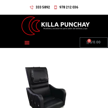
333 5892
978 212 036
S/
0.00